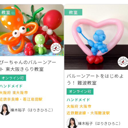
教室
教室
ぴーちゃんのバルーンアー
ト 東大阪きらり教室
バルーンアートをはじめよ
オンライン可
う！ 難波教室
ハンドメイド
オンライン可
大阪府 東大阪市
近鉄奈良線・若江岩田駅
ハンドメイド
大阪府 大阪市
榛木裕子（はりきひろこ）
近鉄難波線・大阪難波駅
榛木裕子（はりきひろこ）