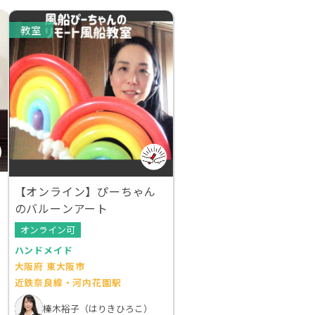
教室
【オンライン】ぴーちゃん
のバルーンアート
オンライン可
ハンドメイド
大阪府 東大阪市
近鉄奈良線・河内花園駅
榛木裕子（はりきひろこ）