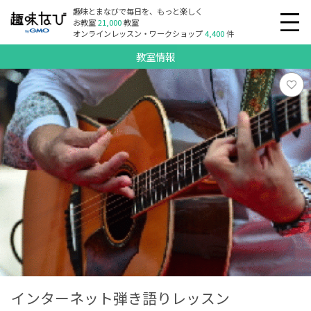
趣味とまなびで毎日を、もっと楽しく
お教室
21,000
教室
オンラインレッスン・ワークショップ
4,400
件
教室情報
インターネット弾き語りレッスン