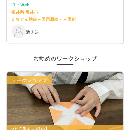
IT・Web
福井県 坂井市
えちぜん鉄道三国芦原線・三国駅
浜さぶ
お勧めのワークショップ
ワークショップ
8月[週末・祝日]