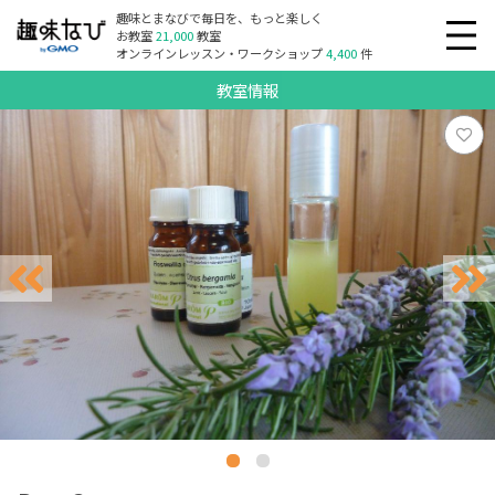
趣味とまなびで毎日を、もっと楽しく
お教室
21,000
教室
オンラインレッスン・ワークショップ
4,400
件
教室情報