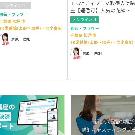
１DAYディプロマ取得人気
面リース
オンライン不可
座【通信可】人気の花絵額2
園芸・フラワー
作品レッスン
オンライン可
千葉県 松戸市
JR常磐線(上野～取手)・北小金駅
園芸・フラワー
千葉県 松戸市
倉原 由加
JR常磐線(上野～取手)・北小金駅
倉原 由加