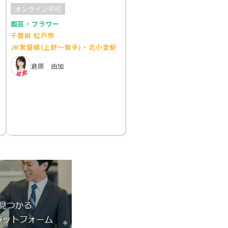
講
ーアレンジ
オンライン不可
園芸・フラワー
千葉県 松戸市
JR常磐線(上野～取手)・北小金駅
倉原 由加