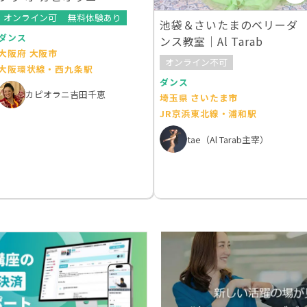
オンライン可
無料体験あり
池袋＆さいたまのベリーダ
ダンス
ンス教室｜Al Tarab
大阪府 大阪市
オンライン不可
大阪環状線・西九条駅
ダンス
カピオラニ吉田千恵
埼玉県 さいたま市
JR京浜東北線・浦和駅
tae（Al Tarab主宰）