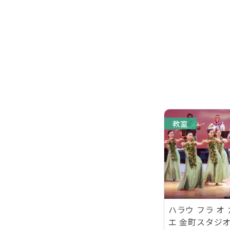
教室
ハラウ フラ オ
エ 金町スタジ