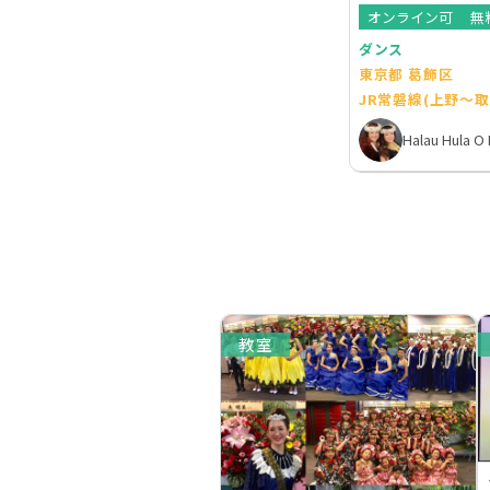
オンライン可
無
ダンス
東京都 葛飾区
JR常磐線(上野～
Halau Hula O
教室