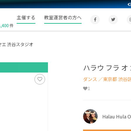
主催する
教室運営者の方へ
4,400
件
マエ 渋谷スタジオ
ハラウ フラ 
ダンス
／東京都 渋谷
1
Halau Hula 