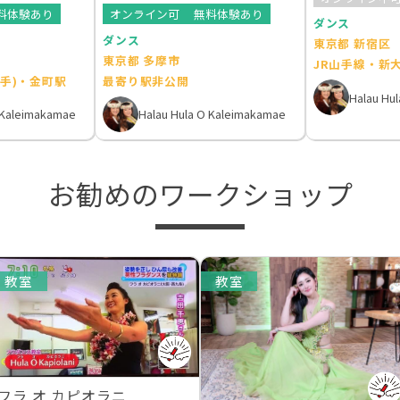
料体験あり
オンライン可
無料体験あり
ダンス
ダンス
東京都 新宿区
東京都 多摩市
JR山手線・新
取手)・金町駅
最寄り駅非公開
Halau Hu
 Kaleimakamae
Halau Hula O Kaleimakamae
お勧めのワークショップ
教室
教室
フラ オ カピオラニ