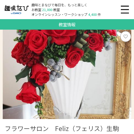
趣味とまなびで毎日を、もっと楽しく
お教室
21,000
教室
オンラインレッスン・ワークショップ
4,400
件
教室情報
フラワーサロン Feliz（フェリス）生駒