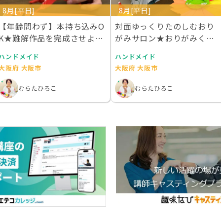
8月[平日]
8月[平日]
【年齢問わず】本持ち込みO
対面ゆっくりたのしむおり
K★難解作品を完成させよう
がみサロン★おりがみくら
★おりがみくらす…
すアラカルト
ハンドメイド
ハンドメイド
大阪府 大阪市
大阪府 大阪市
むらたひろこ
むらたひろこ