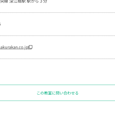
央線 深江橋駅 駅から３分
6
akurakan.co.jp
この教室に問い合わせる