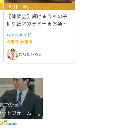
8月[平日]
【体験会】輝け★うちの子
折り紙アカデミー★お楽し
み折り紙教室★親子で…
ハンドメイド
大阪府 大阪市
むらたひろこ