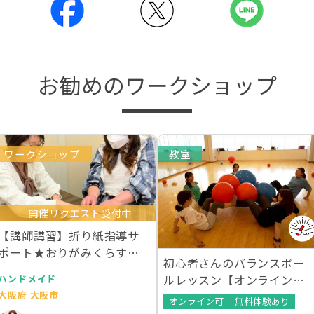
お勧めのワークショップ
ワークショップ
教室
開催リクエスト受付中
【講師講習】折り紙指導サ
ポート★おりがみくらすア
初心者さんのバランスボー
ラカルト
ルレッスン【オンラインレ
ハンドメイド
大阪府 大阪市
ッスンあり】
オンライン可
無料体験あり