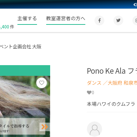
主催する
教室運営者の方へ
4,400
件
ス イベント企画会社 大阪
Pono Ke A
ダンス
／大阪府 和泉
0
本場ハワイのクムフラ