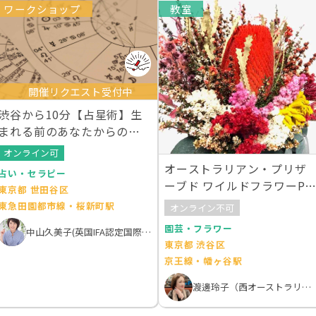
ワークショップ
教室
開催リクエスト受付中
渋谷から10分【占星術】生
まれる前のあなたからのメ
ッセージを聞く！
オンライン可
オーストラリアン・プリザ
占い・セラピー
ーブド ワイルドフラワーPo
東京都 世田谷区
ko
東急田園都市線・桜新町駅
オンライン不可
園芸・フラワー
中山久美子(英国IFA認定国際アロマテラピスト）
東京都 渋谷区
京王線・幡ヶ谷駅
渡邊玲子（西オーストラリア州政府観光局公認ワイルドフラワースペシャリスト）