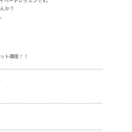
イベートレッスンです。
んか？
、
ット講座！！
す