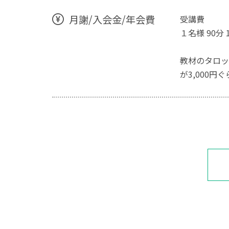
月謝/入会金/年会費
受講費
１名様 90分 1
教材のタロッ
が3,000