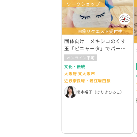
ワークショップ
開催リクエスト受付中
団体向け メキシコのくす
玉「ピニャータ」でパーテ
ィー
オンライン不可
文化・伝統
大阪府 東大阪市
近鉄奈良線・若江岩田駅
榛木裕子（はりきひろこ）