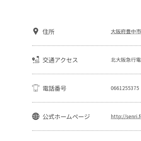
住所
大阪府豊中市新
交通アクセス
北大阪急行電
電話番号
0661255375
公式ホームページ
http://senri