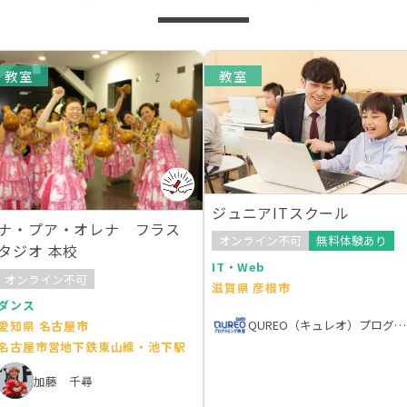
教室
教室
ジュニアITスクール
ナ・プア・オレナ フラス
オンライン不可
無料体験あり
タジオ 本校
IT・Web
オンライン不可
滋賀県 彦根市
ダンス
QUREO（キュレオ）プログラミング教室
愛知県 名古屋市
名古屋市営地下鉄東山線・池下駅
加藤 千尋