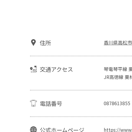
住所
香川県高松市今
交通アクセス
琴電琴平線 
JR高徳線 栗
電話番号
0878613855
公式ホームページ
https://www