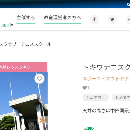
主催する
教室運営者の方へ
4,400
件
スクラブ テニススクール
トキワテニス
体験レッスン有り
スポーツ・アウトドア
1
シニア向け
初心者
天井の高さは中四国最