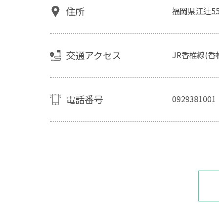
住所
福岡県江辻55
交通アクセス
JR香椎線(香
電話番号
0929381001