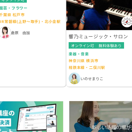
園芸・フラワー
千葉県 松戸市
JR常磐線(上野～取手)・北小金駅
倉原 由加
響乃ミュージック・サロン
オンライン可
無料体験あり
楽器・音楽
神奈川県 横浜市
相鉄本線・二俣川駅
いのせまりこ