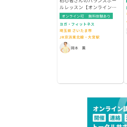
初心者さんのバランスボー
ルレッスン【オンラインレ
ッスンあり】
オンライン可
無料体験あり
ヨガ・フィットネス
埼玉県 さいたま市
JR京浜東北線・大宮駅
岡本 薫