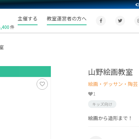
主催する
教室運営者の方へ
4,400
件
室
山野絵画教室
絵画・デッサン・陶芸
1
キッズ向け
絵画から造形まで！