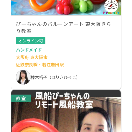
ぴーちゃんのバルーンアート 東大阪きら
り教室
オンライン可
ハンドメイド
大阪府 東大阪市
近鉄奈良線・若江岩田駅
榛木裕子（はりきひろこ）
教室