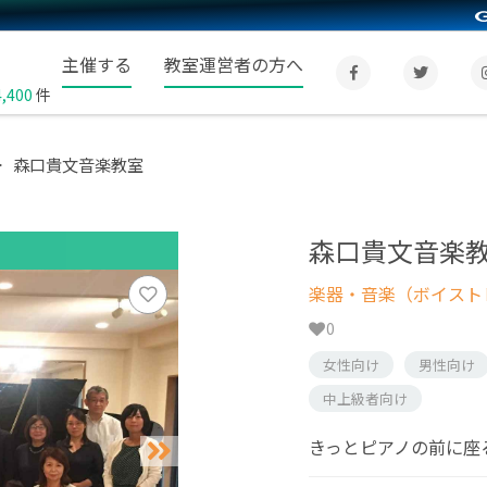
主催する
教室運営者の方へ
4,400
件
森口貴文音楽教室
森口貴文音楽
楽器・音楽（ボイスト
0
女性向け
男性向け
中上級者向け
きっとピアノの前に座