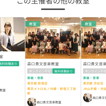
この主催者の他の教室
教室
教室
室
森口貴文音楽教室
森口貴文音
無料体験あり
オンライン不可
無料体験あり
オンライン不
楽器・音楽
楽器・音楽
東京都 新宿区
東京都 渋谷区
東京メトロ丸ノ内線・新宿三丁目
JR山手線・渋
教室
駅
森口貴文
森口貴文音楽教室