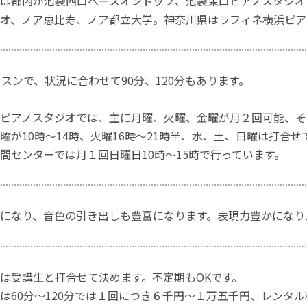
は都内が池袋西口ベースオントップ、池袋東口ピアノスタジオ
オ、ノア恵比寿、ノア都立大学。神奈川県はラフィネ横浜ピア
ッスンで、状況に合わせて90分、120分もあります。
ピアノスタジオでは、主に月曜、火曜、金曜が月２回可能、そ
曜が10時〜14時、火曜16時〜21時半、水、土、日曜は打合
間センターでは月１回日曜日10時〜15時で行っています。
になり、音色の引き出しも豊富になります。表現力豊かになり
は受講生と打合せて決めます。不定期もOKです。
は60分〜120分では１回につき６千円〜１万五千円、レンタ