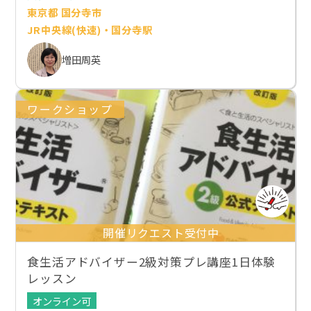
東京都 国分寺市
JR中央線(快速)・国分寺駅
増田周英
ワークショップ
開催リクエスト受付中
食生活アドバイザー2級対策プレ講座1日体験
レッスン
オンライン可