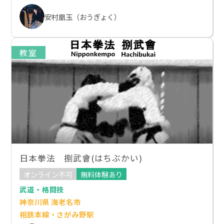
安村凰玉（おうぎょく）
教室
日本拳法 捌武會(はちぶかい)
オンライン不可
無料体験あり
武道・格闘技
神奈川県 海老名市
相鉄本線・さがみ野駅