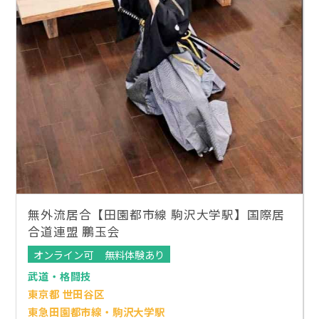
無外流居合【田園都市線 駒沢大学駅】国際居
合道連盟 鵬玉会
オンライン可
無料体験あり
武道・格闘技
東京都 世田谷区
東急田園都市線・駒沢大学駅