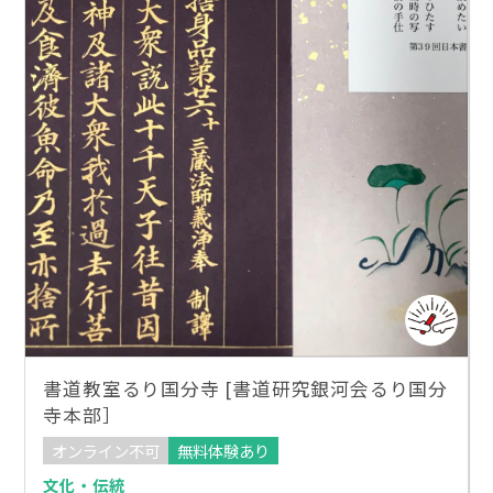
書道教室るり国分寺 [書道研究銀河会るり国分
寺本部］
オンライン不可
無料体験あり
文化・伝統