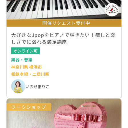
開催リクエスト受付中
大好きなJpopをピアノで弾きたい！癒しと楽
しさでに溢れる満足講座
オンライン可
楽器・音楽
神奈川県 横浜市
相鉄本線・二俣川駅
いのせまりこ
ワークショップ