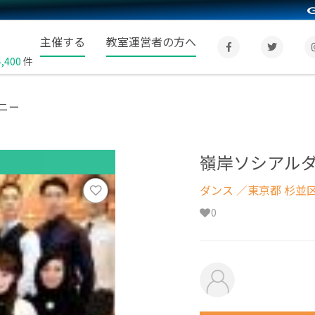
主催する
教室運営者の方へ
4,400
件
ニー
嶺岸ソシアル
ダンス
／東京都 杉並
0