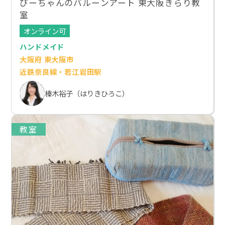
ぴーちゃんのバルーンアート 東大阪きらり教
室
オンライン可
ハンドメイド
大阪府 東大阪市
近鉄奈良線・若江岩田駅
榛木裕子（はりきひろこ）
教室