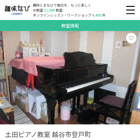
趣味とまなびで毎日を、もっと楽しく
お教室
21,000
教室
オンラインレッスン・ワークショップ
4,400
件
教室情報
土田ピアノ教室 越谷市登戸町