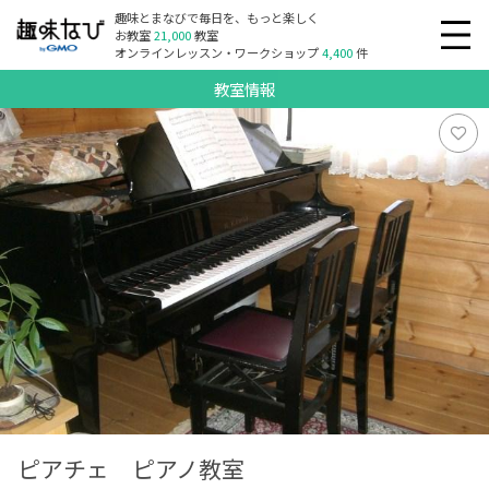
趣味とまなびで毎日を、もっと楽しく
お教室
21,000
教室
オンラインレッスン・ワークショップ
4,400
件
教室情報
ピアチェ ピアノ教室