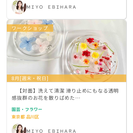
ＭＩＹＯ ＥＢＩＨＡＲＡ
ワークショップ
8月[週末・祝日]
【対面】洗えて清潔 滑り止めにもなる透明
感抜群のお花を散りばめた…
園芸・フラワー
東京都 品川区
ＭＩＹＯ ＥＢＩＨＡＲＡ