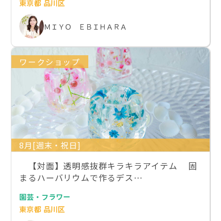
東京都 品川区
ＭＩＹＯ ＥＢＩＨＡＲＡ
ワークショップ
8月[週末・祝日]
【対面】透明感抜群キラキラアイテム 固
まるハーバリウムで作るデス…
園芸・フラワー
東京都 品川区