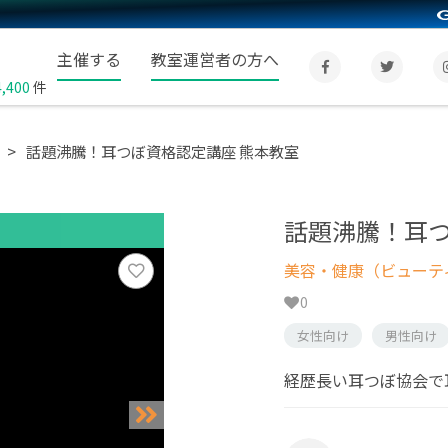
主催する
教室運営者の方へ
4,400
件
話題沸騰！耳つぼ資格認定講座 熊本教室
話題沸騰！耳つ
美容・健康（ビューテ
0
女性向け
男性向け
経歴長い耳つぼ協会で