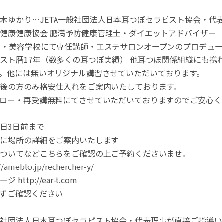
木ゆかり…JETA一般社団法人日本耳つぼセラピスト協会・代
健康健康協会 肥満予防健康管理士・ダイエットアドバイザー
年・美容学校にて専任講師・エステサロンオープンのプロデュ
スト暦17年（数多くの耳つぼ実績） 他耳つぼ関係組織にも携
。他には無いオリジナル講習させていただいております。
後の方のみ格安仕入れをご案内いたしております。
ロー・再受講無料にてさせていただいておりますのでご安心く
日3日前まで
に場所の詳細をご案内いたします
ついてなどこちらをご確認の上ご予約くださいませ。
ameblo.jp/rechercher-y/
http://ear-t.com
必ずご確認ください
社団法人日本耳つぼセラピスト協会・代表理事が直接ご指導い