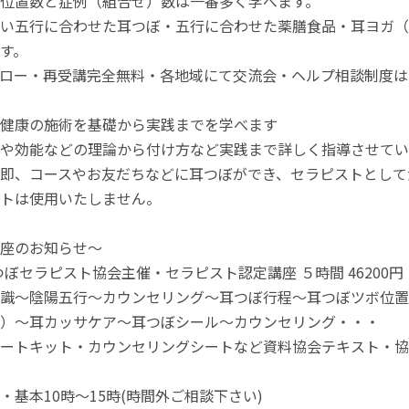
位置数と症例（組合せ）数は一番多く学べます。
い五行に合わせた耳つぼ・五行に合わせた薬膳食品・耳ヨガ（
す。
ロー・再受講完全無料・各地域にて交流会・ヘルプ相談制度は
健康の施術を基礎から実践までを学べます
や効能などの理論から付け方など実践まで詳しく指導させてい
即、コースやお友だちなどに耳つぼができ、セラピストとして
トは使用いたしません。
座のお知らせ～
耳つぼセラピスト協会主催・セラピスト認定講座 ５時間 46200円
識～陰陽五行～カウンセリング～耳つぼ行程～耳つぼツボ位置
）～耳カッサケア～耳つぼシール～カウンセリング・・・
ートキット・カウンセリングシートなど資料協会テキスト・協
・基本10時～15時(時間外ご相談下さい)