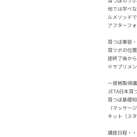
耳つぼのツボ
他では学べな
ルメソッドで
アフターフォ
耳つぼ美容・
耳ツボの位置
座終了後から
※サプリメン
～資格取得講
JETA日本
耳つぼ基礎知
（マッサージ
キット（スタ
講座日程・・