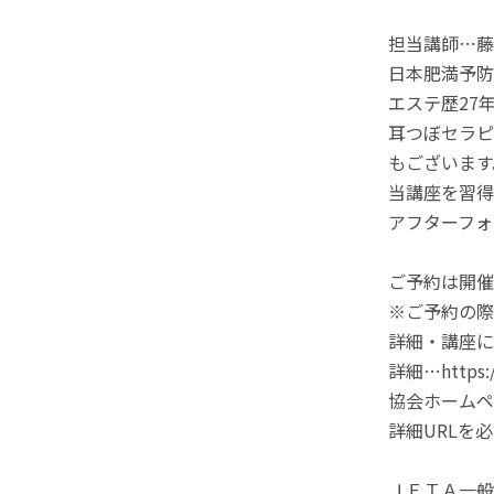
担当講師…藤
日本肥満予防
エステ歴27
耳つぼセラピ
もございます
当講座を習得
アフターフォ
ご予約は開催
※ご予約の際
詳細・講座に
詳細…https://
協会ホームページ 
詳細URLを
ＪＥＴＡ一般