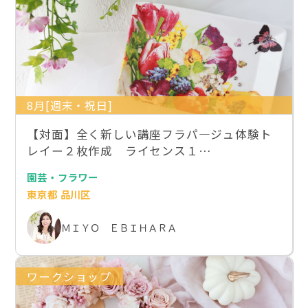
8月[週末・祝日]
【対面】全く新しい講座フラパ―ジュ体験ト
レイー２枚作成 ライセンス１…
園芸・フラワー
東京都 品川区
ＭＩＹＯ ＥＢＩＨＡＲＡ
ワークショップ