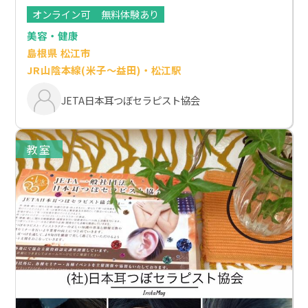
オンライン可
無料体験あり
美容・健康
島根県 松江市
JR山陰本線(米子～益田)・松江駅
JETA日本耳つぼセラピスト協会
教室