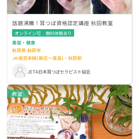
話題沸騰！耳つぼ資格認定講座 秋田教室
オンライン可
無料体験あり
美容・健康
秋田県 秋田市
JR奥羽本線(新庄～青森)・秋田駅
JETA日本耳つぼセラピスト協会
教室