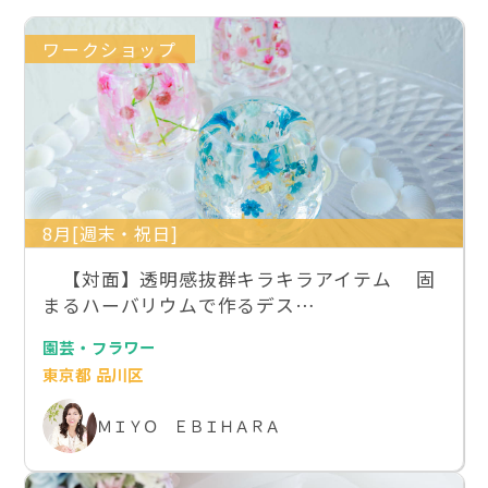
ワークショップ
8月[週末・祝日]
【対面】透明感抜群キラキラアイテム 固
まるハーバリウムで作るデス…
園芸・フラワー
東京都 品川区
ＭＩＹＯ ＥＢＩＨＡＲＡ