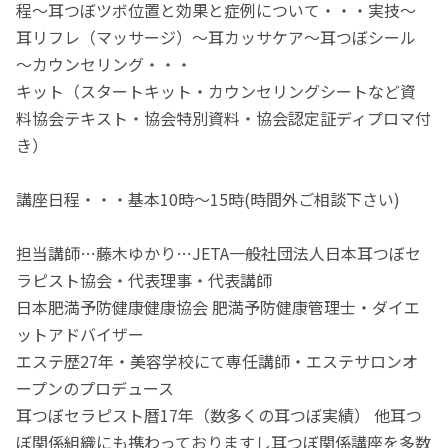
程～耳つぼツボ位置と効果と症例について・・・実技～
耳リフレ（マッサージ）～耳カッサケア～耳つぼシール
～カウンセリング・・・
キット（スタートキット・カウンセリングシートなど資
料協会テキスト・協会特別資料・協会認定証ディプロマ付
き）
講座日程・・・基本10時～15時(時間外ご相談下さい)
担当講師…藤木ゆかり…JETA一般社団法人日本耳つぼセ
ラピスト協会・代表理事・代表講師
日本肥満予防健康健康協会 肥満予防健康管理士・ダイエ
ットアドバイザー
エステ歴27年・美容学校にて専任講師・エステサロンオ
ープンのプロデュース
耳つぼセラピスト暦17年（数多くの耳つぼ実績） 他耳つ
ぼ関係組織にも携わっておりますし耳つぼ関係講座を多数