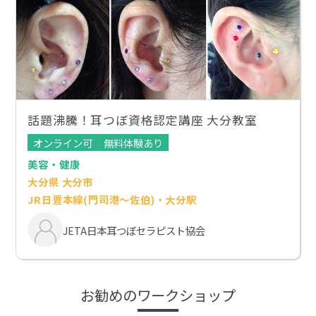
話題沸騰！耳つぼ資格認定講座 大分教室
オンライン可
無料体験あり
美容・健康
大分県 大分市
JR日豊本線(門司港～佐伯)・大分駅
JETA日本耳つぼセラピスト協会
お勧めのワークショップ