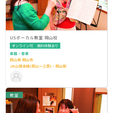
USボーカル教室 岡山校
オンライン可
無料体験あり
楽器・音楽
岡山県 岡山市
JR山陽本線(岡山～三原)・岡山駅
教室