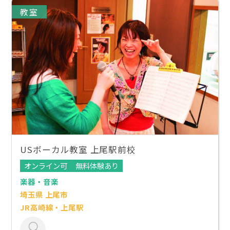
教室
USボーカル教室 上尾駅前校
オンライン可
無料体験あり
楽器・音楽
埼玉県 上尾市
JR高崎線・上尾駅