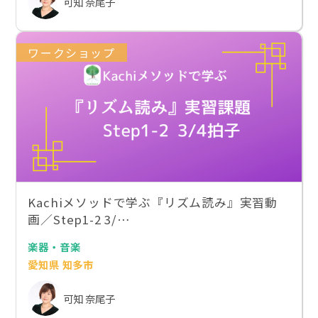
可知 奈尾子
ワークショップ
Kachiメソッドで学ぶ『リズム読み』実習動
画／Step1-2 3/…
楽器・音楽
愛知県 知多市
可知 奈尾子