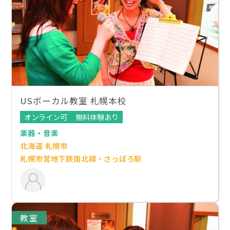
USボーカル教室 札幌本校
オンライン可
無料体験あり
楽器・音楽
北海道 札幌市
札幌市営地下鉄南北線・さっぽろ駅
教室