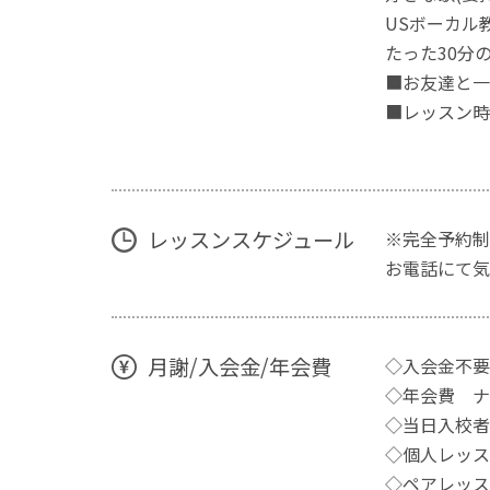
USボーカル
たった30分
■お友達と一
■レッスン時
レッスンスケジュール
※完全予約制
お電話にて気
月謝/入会金/年会費
◇入会金不要
◇年会費 ナ
◇当日入校者
◇個人レッスン
◇ペアレッス