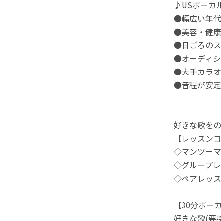
♪USボーカ
●幅広い年代
●美容・健康
●日ごろのス
●オーディシ
●大手カラオ
●音程が安定
好きな歌をの
【レッスンコ
◇マンツーマ
◇グループレ
◇ペアレッス
【30分ボー
好きな歌(要