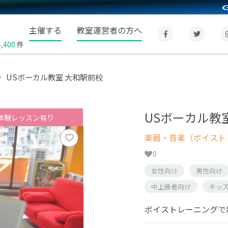
主催する
教室運営者の方へ
4,400
件
USボーカル教室 大和駅前校
USボーカル教
体験レッスン有り
楽器・音楽（ボイスト
0
女性向け
男性向け
中上級者向け
キッ
ボイストレーニングで