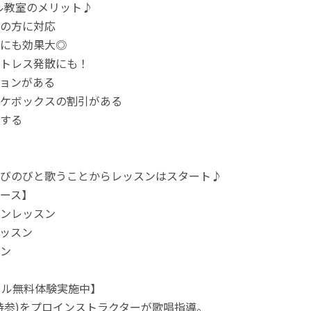
ル教室のメリット♪
の方に対応
にも効果大◎
トレス発散にも！
ョンがある
ケボックスの割引がある
する
びのびと歌うことからレッスンはスタート♪
ース】
ンレッスン
ッスン
ン
カル無料体験実施中】
持参)をプロインストラクターが歌唱指導。