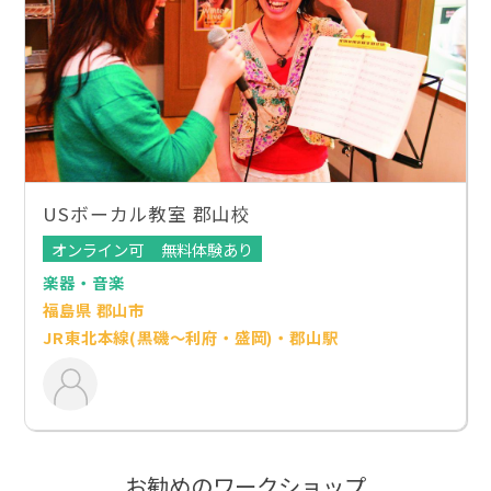
USボーカル教室 郡山校
オンライン可
無料体験あり
楽器・音楽
福島県 郡山市
JR東北本線(黒磯～利府・盛岡)・郡山駅
お勧めのワークショップ