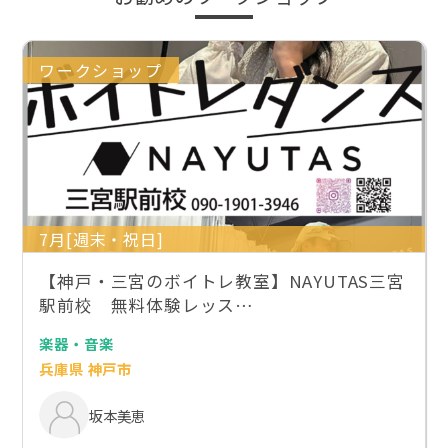
ワークショップ
7月[週末・祝日]
【神戸・三宮のボイトレ教室】NAYUTAS三宮
駅前校 無料体験レッス…
楽器・音楽
兵庫県 神戸市
坂本美恵