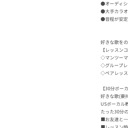
●オーディシ
●大手カラオ
●音程が安定
好きな歌をの
【レッスンコ
◇マンツーマ
◇グループレ
◇ペアレッス
【30分ボー
好きな歌(要
USボーカル
たった30分
■お友達と一
■レッスン時