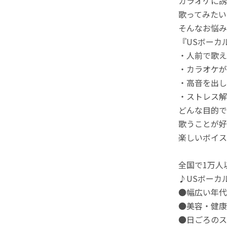
カラオケに誘
歌ってみたい
そんなお悩み
『USボーカ
・人前で歌え
・カラオケが
・高音を出し
・ストレス解
どんな目的で
歌うことが好
楽しいボイス
全国で1万人
♪USボーカ
●幅広い年代
●美容・健康
●日ごろのス