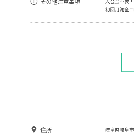
その他注意事項
入会金不要！
初回月謝全コー
住所
岐阜県岐阜市吉