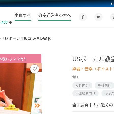
主催する
教室運営者の方へ
4,400
件
USボーカル教室 岐阜駅前校
USボーカル教
体験レッスン有り
楽器・音楽（ボイスト
1
女性向け
男性向け
中上級者向け
キッ
全国展開中！お近くの