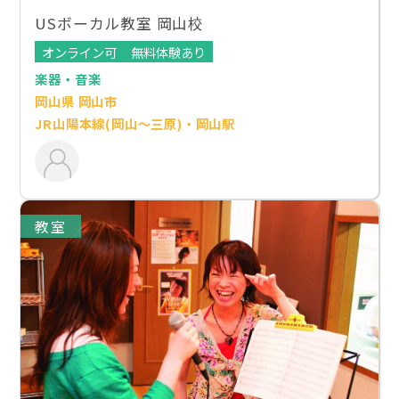
USボーカル教室 岡山校
オンライン可
無料体験あり
楽器・音楽
岡山県 岡山市
JR山陽本線(岡山～三原)・岡山駅
教室