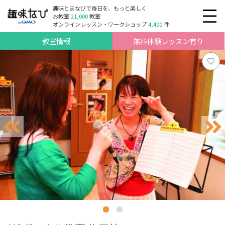
趣味とまなびで毎日を、もっと楽しく
お教室
21,000
教室
オンラインレッスン・ワークショップ
4,400
件
教室情報
無料体験レッスン有り