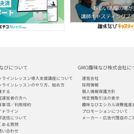
なびについて
GMO趣味なび株式会社に
ンラインレッスン導入支援講座について
運営会社
ンラインレッスンのやり方、始め方
採用情報
催する
個人情報保護方針
室運営者の方へ
特定商取引法の表示
責事項／利用規約
趣味なびエシカル消費推進
イドライン
プロモーションについて
部送信について
メーカー・広告代理店のご
くある質問
問い合わせ