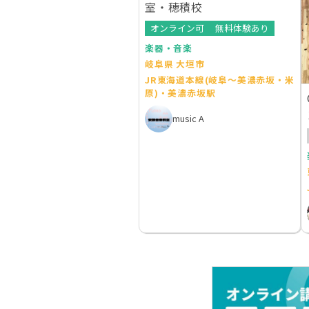
室・穂積校
オンライン可
無料体験あり
楽器・音楽
岐阜県 大垣市
JR東海道本線(岐阜～美濃赤坂・米
原)・美濃赤坂駅
music A