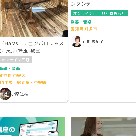
ンダンテ
オンライン可
無料体験あり
楽器・音楽
愛知県 知多市
可知 奈尾子
O'Haras チェンバロレッス
ン 東京(埼玉)教室
オンライン不可
楽器・音楽
東京都 中野区
JR中央・総武線・中野駅
小原 道雄