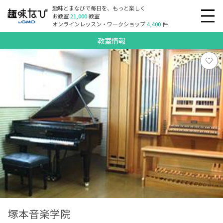
趣味とまなびで毎日を、もっと楽しく
お教室
21,000
教室
オンラインレッスン・ワークショップ
4,400
件
教室情報
塚本音楽学院