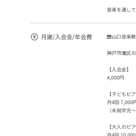
音楽を通して
月謝/入会金/年会費
🎹山口音楽教
神戸市灘区の
【入会金】
4,000円
【子どもピア
月4回 7,00
（未就学児～
【大人のピア
月4回 10,00