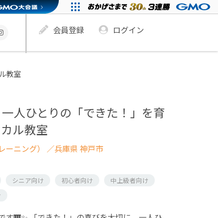
会員登録
ログイン
ル教室
｜一人ひとりの「できた！」を育
ーカル教室
レーニング）
／兵庫県 神戸市
シニア向け
初心者向け
中上級者向け
け
です🎹✨ 「できた！」の喜びを大切に、一人ひ