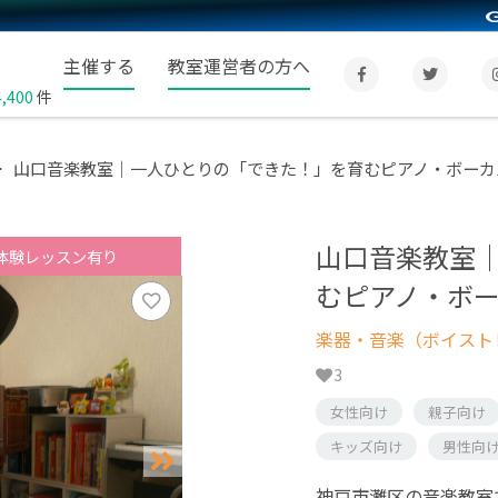
主催する
教室運営者の方へ
4,400
件
山口音楽教室｜一人ひとりの「できた！」を育むピアノ・ボーカ
山口音楽教室
体験レッスン有り
むピアノ・ボ
楽器・音楽（ボイスト
3
女性向け
親子向け
キッズ向け
男性向
神戸市灘区の音楽教室