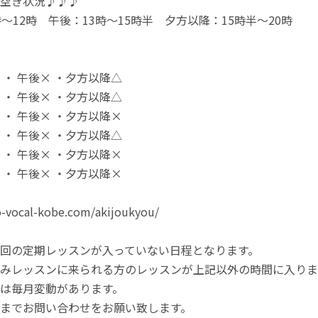
空き状況♪♪♪
時～12時 午後：13時～15時半 夕方以降：15時半～20時
 ・ 午後× ・夕方以降△
 ・ 午後× ・夕方以降△
 ・ 午後× ・夕方以降×
 ・ 午後× ・夕方以降△
 ・ 午後× ・夕方以降×
 ・ 午後× ・夕方以降×
o-vocal-kobe.com/akijoukyou/
回の定期レッスンが入っていない日程となります。
みレッスンに来られる方のレッスンが上記以外の時間に入りま
は毎月変動があります。
までお問い合わせをお願い致します。