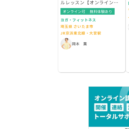
ルレッスン【オンラインレ
ッスンあり】
オンライン可
無料体験あり
ヨガ・フィットネス
埼玉県 さいたま市
JR京浜東北線・大宮駅
岡本 薫