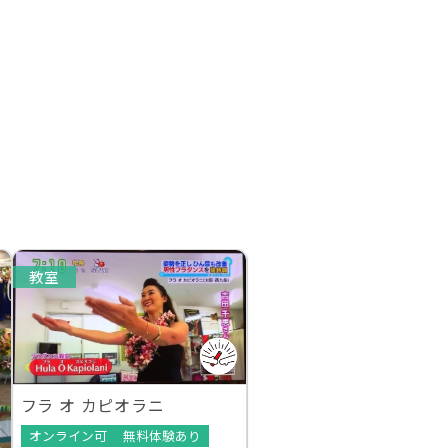
教室
フラ オ カピオラニ
オンライン可
無料体験あり