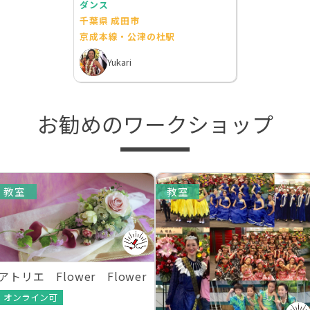
ダンス
千葉県 成田市
京成本線・公津の杜駅
Yukari
お勧めのワークショップ
教室
教室
アトリエ Flower Flower
オンライン可