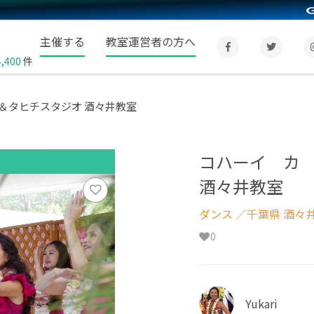
主催する
教室運営者の方へ
4,400
件
＆タヒチスタジオ 酒々井教室
コハーイ カ
酒々井教室
ダンス
／千葉県 酒々
0
Yukari