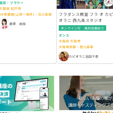
園芸・フラワー
千葉県 松戸市
フラダンス教室 フラ オ カ
JR常磐線(上野～取手)・北小金駅
オラニ 西九条スタジオ
倉原 由加
オンライン可
無料体験あり
ダンス
大阪府 大阪市
大阪環状線・西九条駅
カピオラニ吉田千恵