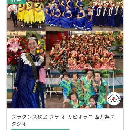
教室
フラダンス教室 フラ オ カピオラニ 西九条ス
タジオ