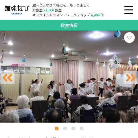
趣味とまなびで毎日を、もっと楽しく
お教室
21,000
教室
オンラインレッスン・ワークショップ
4,400
件
教室情報