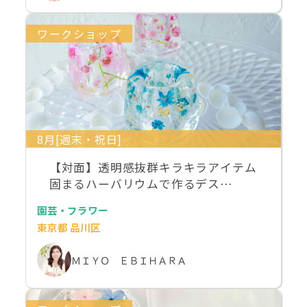
ワークショップ
8月[週末・祝日]
【対面】透明感抜群キラキラアイテム
固まるハーバリウムで作るデス…
園芸・フラワー
東京都 品川区
ＭＩＹＯ ＥＢＩＨＡＲＡ