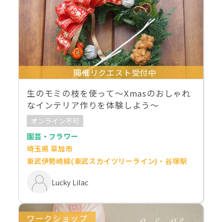
開催リクエスト受付中
生のモミの枝を使って～Xmasのおしゃれ
なインテリア作りを体験しよう～
オンライン不可
園芸・フラワー
埼玉県 草加市
東武伊勢崎線(東武スカイツリーライン)・谷塚駅
Lucky Lilac
ワークショップ