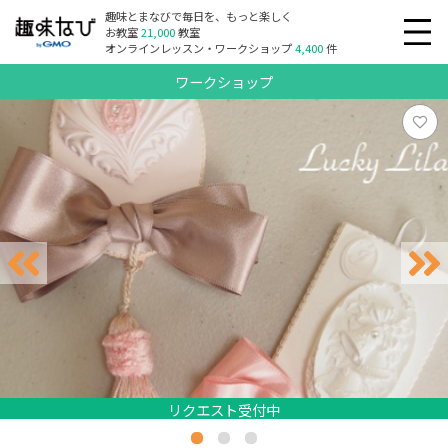
趣味とまなびで毎日を、もっと楽しく
お教室
21,000
教室
オンラインレッスン・ワークショップ
4,400
件
ワークショップ
リクエスト受付中
リクエスト受付中
リクエスト受付中
リクエスト受付中