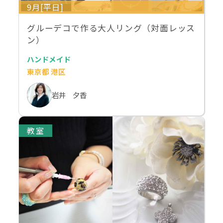
9月[平日]
グルーデコで作る大人リング（対面レッス
ン）
ハンドメイド
東京都 港区
岩井 夕香
教室