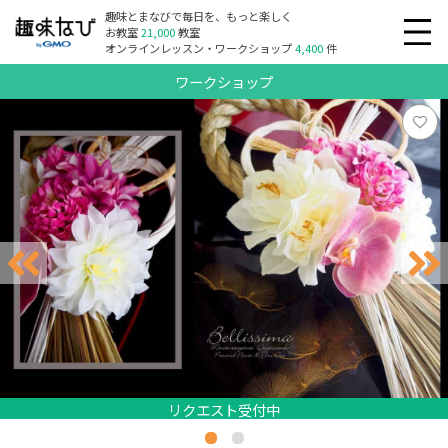
趣味とまなびで毎日を、もっと楽しく
お教室
21,000
教室
オンラインレッスン・ワークショップ
4,400
件
ワークショップ
リクエスト受付中
リクエスト受付中
リクエスト受付中