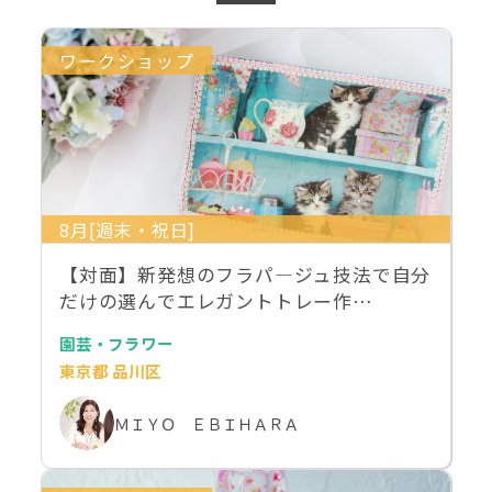
ワークショップ
8月[週末・祝日]
【対面】新発想のフラパ―ジュ技法で自分
だけの選んでエレガントトレー作…
園芸・フラワー
東京都 品川区
ＭＩＹＯ ＥＢＩＨＡＲＡ