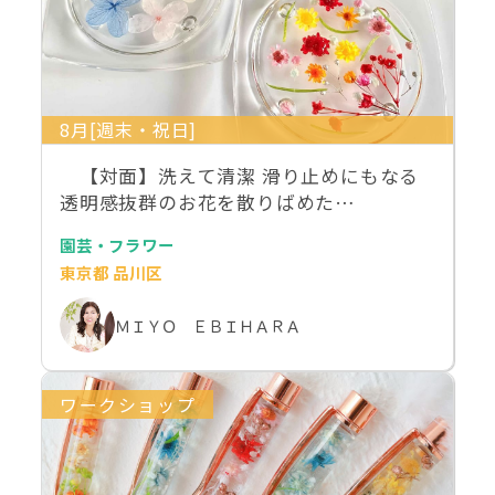
8月[週末・祝日]
【対面】洗えて清潔 滑り止めにもなる
透明感抜群のお花を散りばめた…
園芸・フラワー
東京都 品川区
ＭＩＹＯ ＥＢＩＨＡＲＡ
ワークショップ