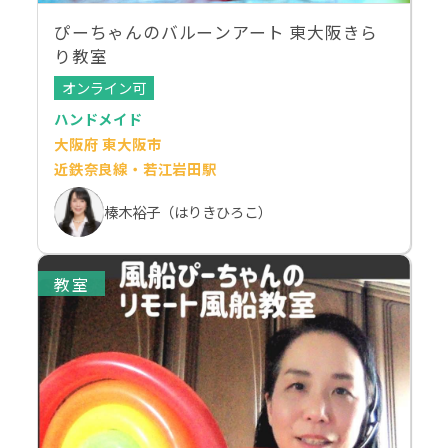
ぴーちゃんのバルーンアート 東大阪きら
り教室
オンライン可
ハンドメイド
大阪府 東大阪市
近鉄奈良線・若江岩田駅
榛木裕子（はりきひろこ）
教室