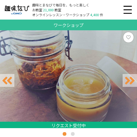
趣味とまなびで毎日を、もっと楽しく
お教室
21,000
教室
オンラインレッスン・ワークショップ
4,400
件
ワークショップ
リクエスト受付中
リクエスト受付中
リクエスト受付中