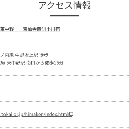
アクセス情報
区東中野 宝仙寺西側小川苑
ノ内線 中野坂上駅 徒歩
武線 東中野駅 南口から徒歩15分
tokai.or.jp/himaken/index.html