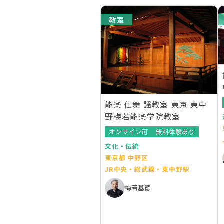
教室
能楽 仕舞 謡教室 東京 東中
野梅若能楽学院教室
オンライン可
無料体験あり
文化・伝統
東京都 中野区
JR中央・総武線・東中野駅
梅若基徳