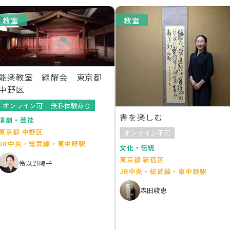
教室
教室
能楽教室 緑耀会 東京都
中野区
オンライン可
無料体験あり
書を楽しむ
演劇・芸能
東京都 中野区
オンライン不可
JR中央・総武線・東中野駅
文化・伝統
東京都 新宿区
伶以野陽子
JR中央・総武線・東中野駅
森田峻恵