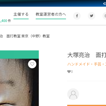
主催する
教室運営者の方へ
4,400
件
治 面打教室 東京（中野）教室
大塚亮治 面
ハンドメイド・手芸・
0