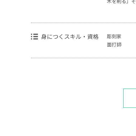
木を削る」そ
身につくスキル・資格
彫刻家
面打師