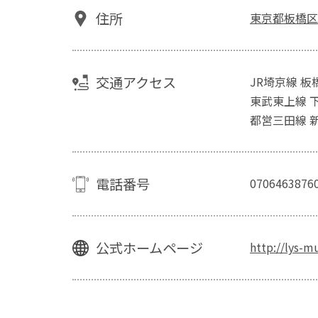
住所
東京都板橋区
交通アクセス
JR埼京線 板
東武東上線 
都営三田線 
電話番号
0706463876
公式ホームページ
http://lys-m