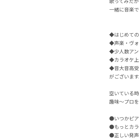
歌ってみたか
一緒に音楽で
◆はじめての
◆声楽・ヴォ
◆少人数アン
◆カラオケ上
◆音大音高受
がございます
空いている時
趣味～プロを
●いつかピア
●もっとカラ
●正しい発声