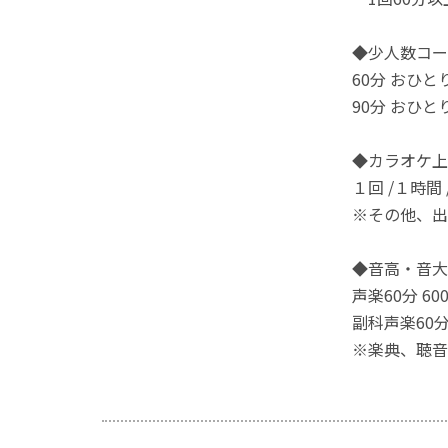
◆少人数コー
60分 おひとり
90分 おひとり
◆カラオケ上
１回 /１時間 /
※その他、出
◆音高・音大
声楽60分 60
副科声楽60分
※楽典、聴音