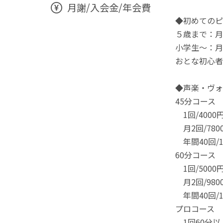
月謝/入会金/年会費
◆初めてのピ
５歳まで：月4
小学生～：月8
おとな初心者：
◆声楽・ヴォ
45分コース
1回/4000
月2回/780
年間40回/1
60分コース
1回/5000
月2回/980
年間40回/1
プロコース
1回60分以上