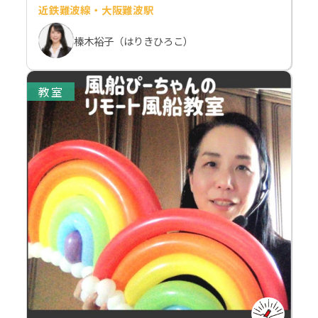
近鉄難波線・大阪難波駅
榛木裕子（はりきひろこ）
教室