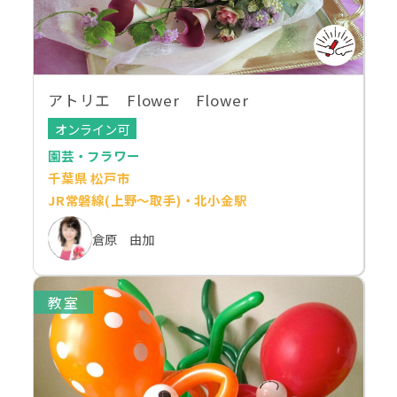
アトリエ Flower Flower
オンライン可
園芸・フラワー
千葉県 松戸市
JR常磐線(上野～取手)・北小金駅
倉原 由加
教室