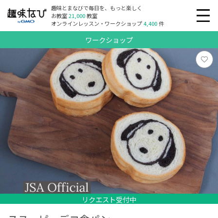
趣味とまなびで毎日を、もっと楽しく
お教室
21,000
教室
オンラインレッスン・ワークショップ
4,400
件
ワークショップ
リクエスト受付中
リクエスト受付中