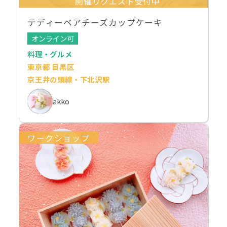
開催リクエスト受付中
テディーベアチーズカップケーキ
オンライン可
料理・グルメ
東京都 目黒区
京王井の頭線・下北沢駅
akko
ワークショップ