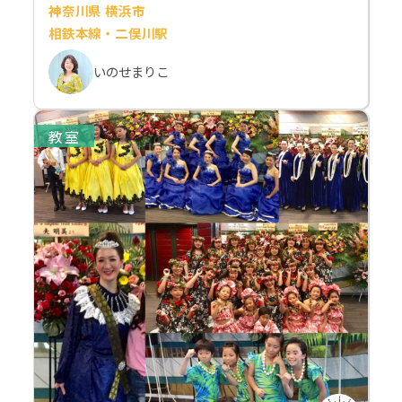
神奈川県 横浜市
相鉄本線・二俣川駅
いのせまりこ
教室