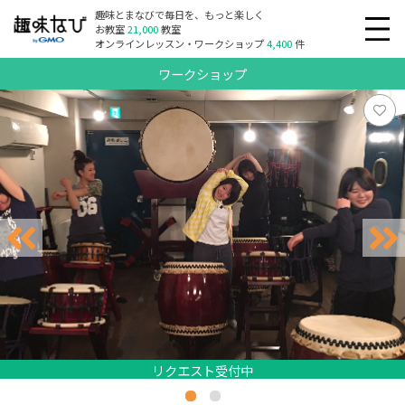
趣味とまなびで毎日を、もっと楽しく
お教室
21,000
教室
オンラインレッスン・ワークショップ
4,400
件
ワークショップ
リクエスト受付中
リクエスト受付中
リクエスト受付中