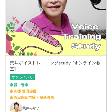
荒井ボイストレーニングstudy [オンライン教
室]
オンライン可
楽器・音楽
東京都 世田谷区
東急田園都市線・桜新町駅
荒井みな子