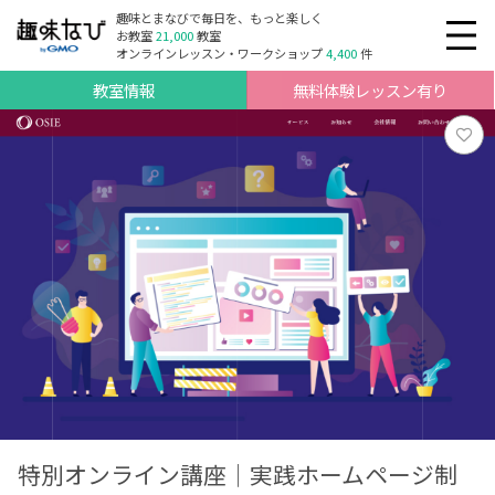
趣味とまなびで毎日を、もっと楽しく
お教室
21,000
教室
オンラインレッスン・ワークショップ
4,400
件
教室情報
無料体験レッスン有り
特別オンライン講座｜実践ホームページ制