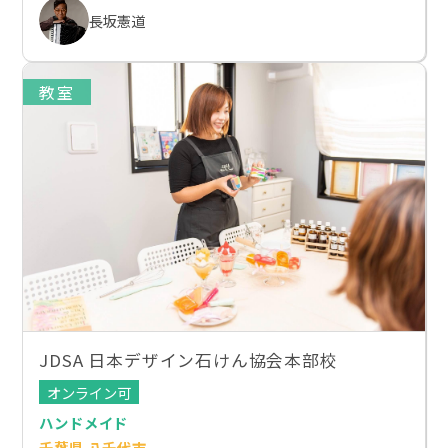
長坂憲道
教室
JDSA 日本デザイン石けん協会本部校
オンライン可
ハンドメイド
千葉県 八千代市