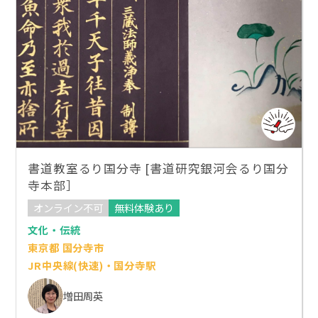
書道教室るり国分寺 [書道研究銀河会るり国分
寺本部］
オンライン不可
無料体験あり
文化・伝統
東京都 国分寺市
JR中央線(快速)・国分寺駅
増田周英