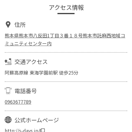
アクセス情報
住所
熊本県熊本市八反田1丁目３番１８号熊本市託麻西地域コ
ミュニティセンター内
交通アクセス
阿蘇高原線 東海学園前駅 徒歩25分
電話番号
0963677789
公式ホームページ
http://s-days.jp/