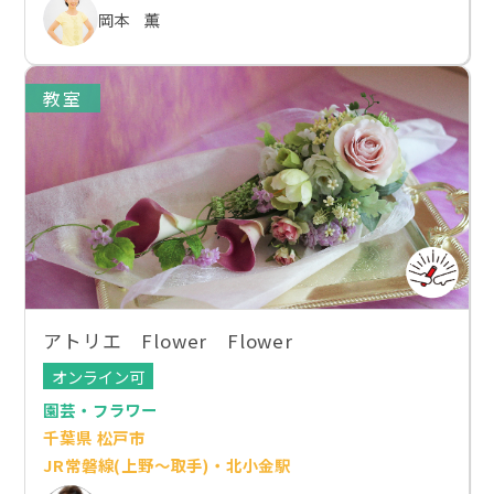
岡本 薫
教室
アトリエ Flower Flower
オンライン可
園芸・フラワー
千葉県 松戸市
JR常磐線(上野～取手)・北小金駅