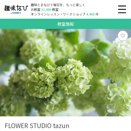
趣味とまなびで毎日を、もっと楽しく
お教室
21,000
教室
オンラインレッスン・ワークショップ
4,400
件
教室情報
FLOWER STUDIO tazun