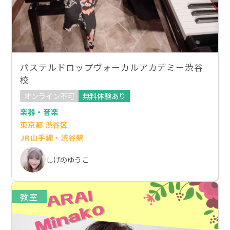
パステルドロップヴォーカルアカデミー渋谷
校
オンライン不可
無料体験あり
楽器・音楽
東京都 渋谷区
JR山手線・渋谷駅
しげのゆうこ
教室