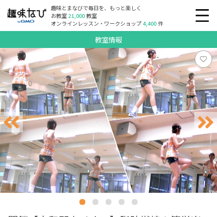
趣味とまなびで毎日を、もっと楽しく
お教室
21,000
教室
オンラインレッスン・ワークショップ
4,400
件
教室情報