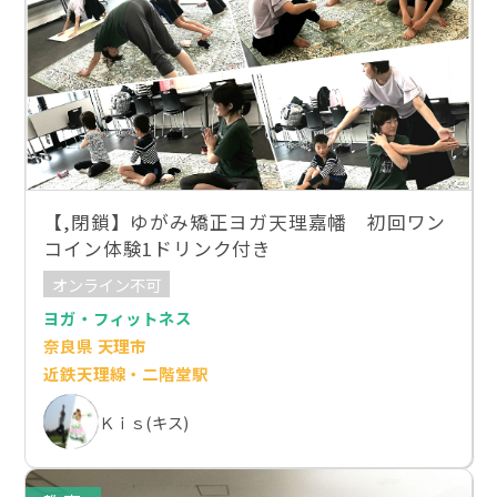
【,閉鎖】ゆがみ矯正ヨガ天理嘉幡 初回ワン
コイン体験1ドリンク付き
オンライン不可
ヨガ・フィットネス
奈良県 天理市
近鉄天理線・二階堂駅
Ｋｉｓ(キス)