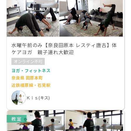
水曜午前のみ【奈良田原本 レスティ唐古】体
ケアヨガ 親子連れ大歓迎
オンライン不可
ヨガ・フィットネス
奈良県 田原本町
近鉄橿原線・石見駅
Ｋｉｓ(キス)
教室