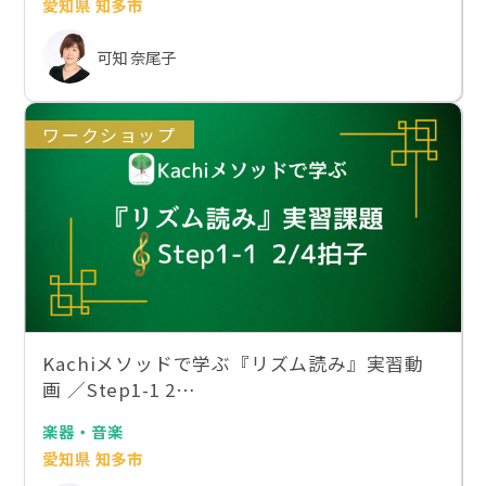
愛知県 知多市
可知 奈尾子
ワークショップ
Kachiメソッドで学ぶ『リズム読み』実習動
画 ／Step1-1 2…
楽器・音楽
愛知県 知多市