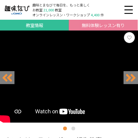
趣味とまなびで毎日を、もっと楽しく
お教室
21,000
教室
オンラインレッスン・ワークショップ
4,400
件
教室情報
無料体験レッスン有り