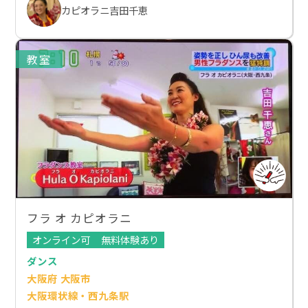
カピオラニ吉田千恵
教室
フラ オ カピオラニ
オンライン可
無料体験あり
ダンス
大阪府 大阪市
大阪環状線・西九条駅