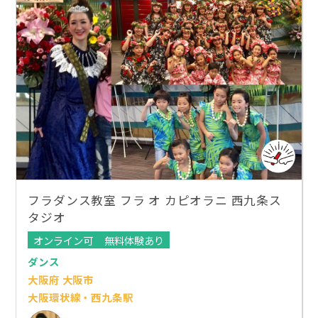
フラダンス教室 フラ オ カピオラニ 西九条ス
タジオ
オンライン可
無料体験あり
ダンス
大阪府 大阪市
大阪環状線・西九条駅