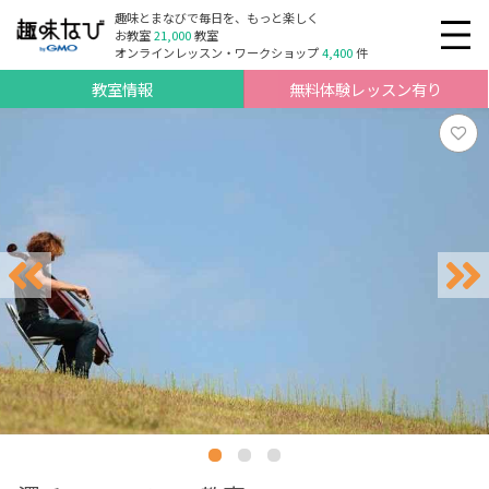
趣味とまなびで毎日を、もっと楽しく
お教室
21,000
教室
オンラインレッスン・ワークショップ
4,400
件
教室情報
無料体験レッスン有り