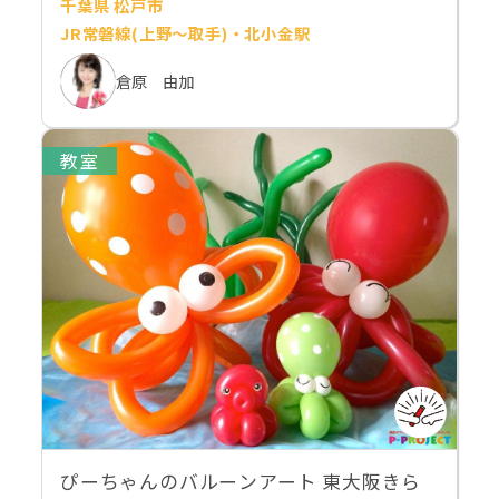
千葉県 松戸市
JR常磐線(上野～取手)・北小金駅
倉原 由加
教室
ぴーちゃんのバルーンアート 東大阪きら