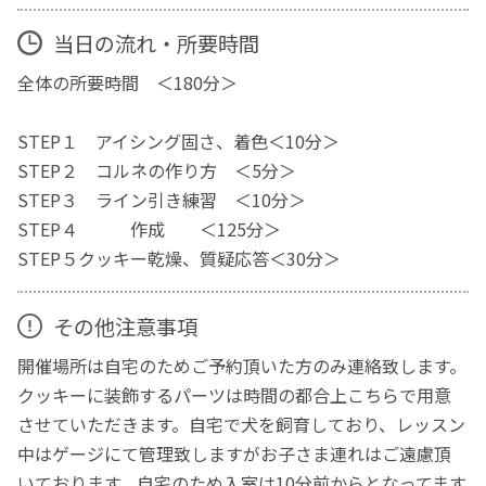
当日の流れ・所要時間
全体の所要時間 ＜180分＞
STEP１ アイシング固さ、着色＜10分＞
STEP２ コルネの作り方 ＜5分＞
STEP３ ライン引き練習 ＜10分＞
STEP４ 作成 ＜125分＞
STEP５クッキー乾燥、質疑応答＜30分＞
その他注意事項
開催場所は自宅のためご予約頂いた方のみ連絡致します。
クッキーに装飾するパーツは時間の都合上こちらで用意
させていただきます。自宅で犬を飼育しており、レッスン
中はゲージにて管理致しますがお子さま連れはご遠慮頂
いております。自宅のため入室は10分前からとなってます