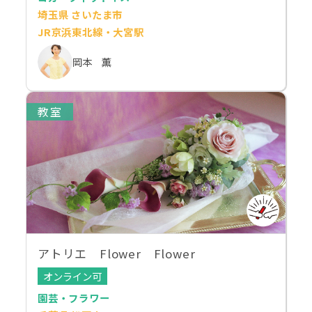
埼玉県 さいたま市
JR京浜東北線・大宮駅
岡本 薫
教室
アトリエ Flower Flower
オンライン可
園芸・フラワー