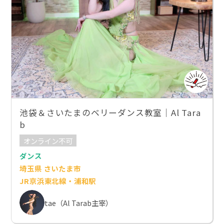
池袋＆さいたまのベリーダンス教室｜Al Tara
b
オンライン不可
ダンス
埼玉県 さいたま市
JR京浜東北線・浦和駅
tae（Al Tarab主宰）