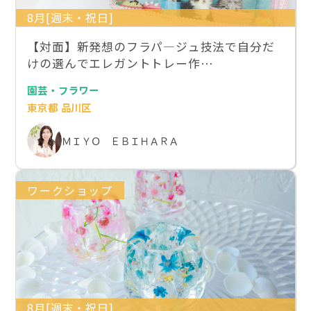
8月[週末・祝日]
【対面】新発想のフラパ―ジュ技法で自分だ
けの選んでエレガントトレー作…
園芸・フラワー
東京都 品川区
ＭＩＹＯ ＥＢＩＨＡＲＡ
ワークショップ
8月[週末・祝日]