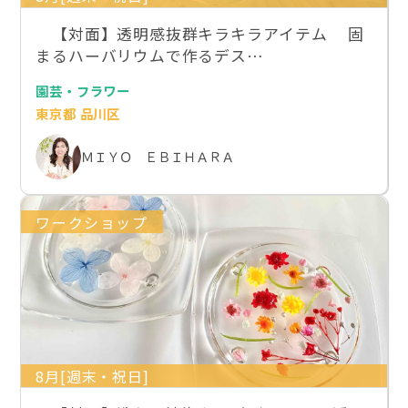
【対面】透明感抜群キラキラアイテム 固
まるハーバリウムで作るデス…
園芸・フラワー
東京都 品川区
ＭＩＹＯ ＥＢＩＨＡＲＡ
ワークショップ
8月[週末・祝日]