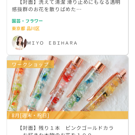
【対面】洗えて清潔 滑り止めにもなる透明
感抜群のお花を散りばめた…
園芸・フラワー
東京都 品川区
ＭＩＹＯ ＥＢＩＨＡＲＡ
ワークショップ
8月[週末・祝日]
【対面】残り１本 ピンクゴールドカラ