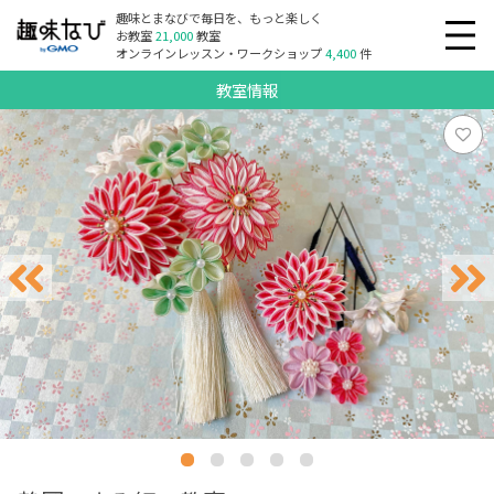
趣味とまなびで毎日を、もっと楽しく
お教室
21,000
教室
オンラインレッスン・ワークショップ
4,400
件
教室情報