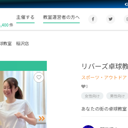
主催する
教室運営者の方へ
4,400
件
球教室 稲沢店
リバーズ卓球
スポーツ・アウトドア
0
女性向け
男性向け
あなたの街の卓球教室